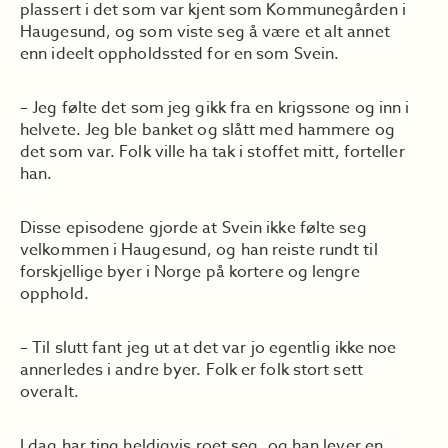
plassert i det som var kjent som Kommunegården i
Haugesund, og som viste seg å være et alt annet
enn ideelt oppholdssted for en som Svein.
– Jeg følte det som jeg gikk fra en krigssone og inn i
helvete. Jeg ble banket og slått med hammere og
det som var. Folk ville ha tak i stoffet mitt, forteller
han.
Disse episodene gjorde at Svein ikke følte seg
velkommen i Haugesund, og han reiste rundt til
forskjellige byer i Norge på kortere og lengre
opphold.
– Til slutt fant jeg ut at det var jo egentlig ikke noe
annerledes i andre byer. Folk er folk stort sett
overalt.
I dag har ting heldigvis roet seg, og han lever en