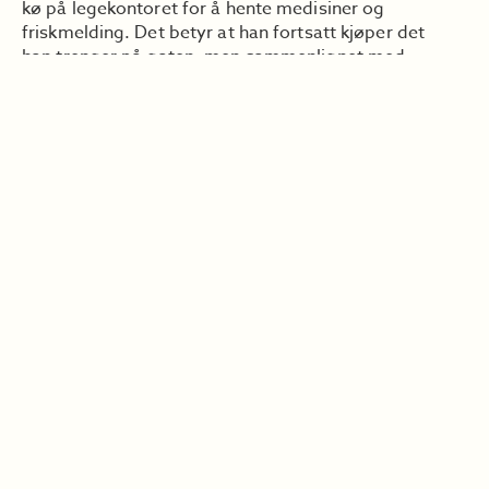
kø på legekontoret for å hente medisiner og
friskmelding. Det betyr at han fortsatt kjøper det
han trenger på gaten, men sammenlignet med
hvordan livet var før synes han det er helt greit. Han
har trappet kraftig ned på bruken, og han har gjort
jobben helt alene.
– Til tross for at jeg ikke er i LAR har jeg fått en
samtalepartner der som jeg snakker med hver tredje
uke. Hun hjelper meg utrolig mye. Da jeg startet å
gå der var jeg høyt og lavt, men nå er jeg blitt en
annen type, sier han.
REISE UTENLANDS
Nå har Svein solgt Asfalt i snart to år. Han har flere
faste kunder og trives godt med arbeidet.
– Det er jo et alternativ til å selge stoff, rett og slett.
Første gang jeg skulle selge magasiner var jeg