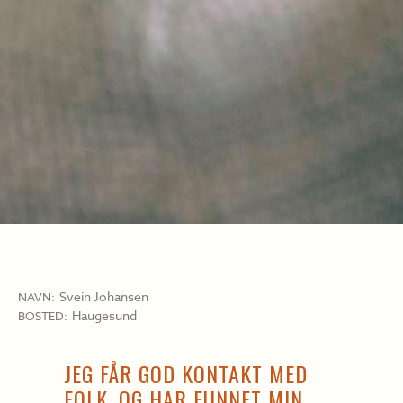
Svein Johansen
NAVN:
Haugesund
BOSTED:
JEG FÅR GOD KONTAKT MED
FOLK, OG HAR FUNNET MIN